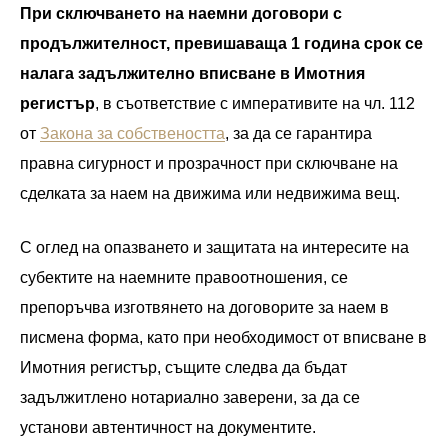
При сключването на наемни договори с
продължителност, превишаваща 1 година срок се
налага задължително вписване в Имотния
регистър
, в съответствие с императивите на чл. 112
от
Закона за собствеността
, за да се гарантира
правна сигурност и прозрачност при сключване на
сделката за наем на движима или недвижима вещ.
С оглед на опазването и защитата на интересите на
субектите на наемните правоотношения, се
препоръчва изготвянето на договорите за наем в
писмена форма, като при необходимост от вписване в
Имотния регистър, същите следва да бъдат
задължитлено нотариално заверени, за да се
установи автентичност на документите.