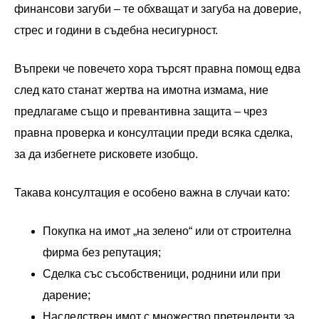
финансови загуби – те обхващат и загуба на доверие,
стрес и години в съдебна несигурност.
Въпреки че повечето хора търсят правна помощ едва
след като станат жертва на имотна измама, ние
предлагаме също и превантивна защита – чрез
правна проверка и консултации преди всяка сделка,
за да избегнете рисковете изобщо.
Такава консултация е особено важна в случаи като:
Покупка на имот „на зелено“ или от строителна
фирма без репутация;
Сделка със съсобственици, роднини или при
дарение;
Наследствен имот с множество претенденти за