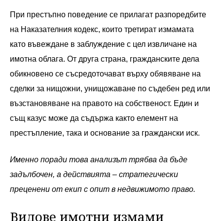
При престъпно поведение се прилагат разпоредбите
на Наказателния кодекс, които третират измамата
като въвеждане в заблуждение с цел извличане на
имотна облага. От друга страна, гражданските дела
обикновено се съсредоточават върху обявяване на
сделки за нищожни, унищожаване по съдебен ред или
възстановяване на правото на собственост. Един и
същ казус може да съдържа както елемент на
престъпление, така и основание за граждански иск.
Именно поради това анализът трябва да бъде
задълбочен, а действията – стратегически
преценени от екип с опит в недвижимото право.
Видове имотни измами