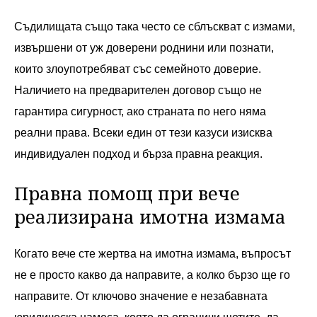
Съдилищата също така често се сблъскват с измами,
извършени от уж доверени роднини или познати,
които злоупотребяват със семейното доверие.
Наличието на предварителен договор също не
гарантира сигурност, ако страната по него няма
реални права. Всеки един от тези казуси изисква
индивидуален подход и бърза правна реакция.
Правна помощ при вече
реализирана имотна измама
Когато вече сте жертва на имотна измама, въпросът
не е просто какво да направите, а колко бързо ще го
направите. От ключово значение е незабавната