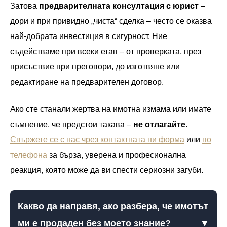
Затова
предварителната консултация с юрист
–
дори и при привидно „чиста“ сделка – често се оказва
най-добрата инвестиция в сигурност. Ние
съдействаме при всеки етап – от проверката, през
присъствие при преговори, до изготвяне или
редактиране на предварителен договор.
Ако сте станали жертва на имотна измама или имате
съмнение, че предстои такава –
не отлагайте
.
Свържете се с нас чрез контактната ни форма
или
по
телефона
за бърза, уверена и професионална
реакция, която може да ви спести сериозни загуби.
Какво да направя, ако разбера, че имотът
ми е продаден без моето знание?
▼