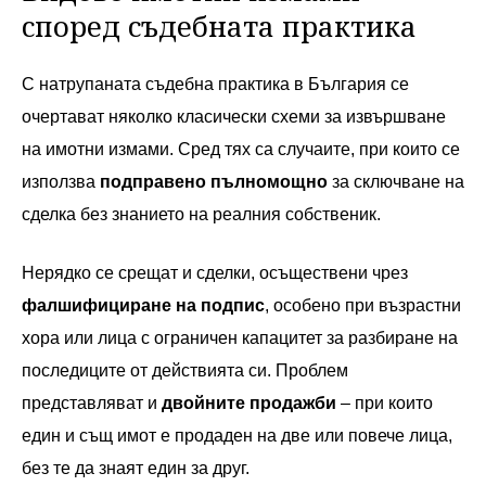
според съдебната практика
С натрупаната съдебна практика в България се
очертават няколко класически схеми за извършване
на имотни измами. Сред тях са случаите, при които се
използва
подправено пълномощно
за сключване на
сделка без знанието на реалния собственик.
Нерядко се срещат и сделки, осъществени чрез
фалшифициране на подпис
, особено при възрастни
хора или лица с ограничен капацитет за разбиране на
последиците от действията си. Проблем
представляват и
двойните продажби
– при които
един и същ имот е продаден на две или повече лица,
без те да знаят един за друг.