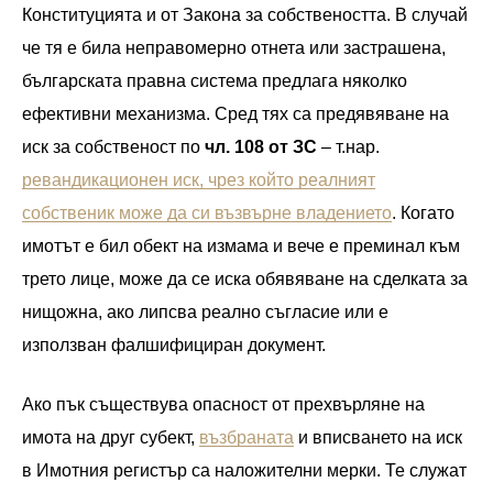
Конституцията и от Закона за собствеността. В случай
че тя е била неправомерно отнета или застрашена,
българската правна система предлага няколко
ефективни механизма. Сред тях са предявяване на
иск за собственост по
чл. 108 от ЗС
– т.нар.
ревандикационен иск, чрез който реалният
собственик може да си възвърне владението
. Когато
имотът е бил обект на измама и вече е преминал към
трето лице, може да се иска обявяване на сделката за
нищожна, ако липсва реално съгласие или е
използван фалшифициран документ.
Ако пък съществува опасност от прехвърляне на
имота на друг субект,
възбраната
и вписването на иск
в Имотния регистър са наложителни мерки. Те служат