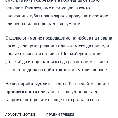
смисъл и какви са реалните последици от всяко
решение. Разглеждаме и ситуации, в които
наследници губят права заради пропуснати срокове
или неправилно оформени документи.
Отделно внимание посвещаваме на избора на правна
помощ – защото грешният адвокат може да навреди
повече от липсата на такъв. Ще разберете какви
„съвети“ да игнорирате и как да разпознаете истински
експерт по
дела за собственост
и имотни спорове.
Не повтаряйте чуждите грешки. Разгледайте нашите
правни съвети
или заявете консултация, за да
защитите интересите си още от първата стъпка.
>
ADVOKATIMOT.BG
ПРАВНИ ГРЕШКИ