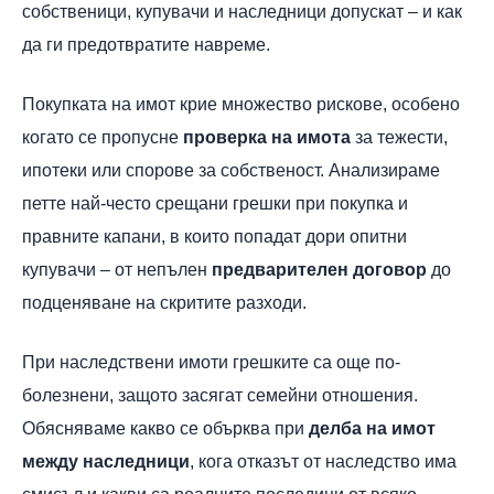
собственици, купувачи и наследници допускат – и как
да ги предотвратите навреме.
Покупката на имот крие множество рискове, особено
когато се пропусне
проверка на имота
за тежести,
ипотеки или спорове за собственост. Анализираме
петте най-често срещани грешки при покупка и
правните капани, в които попадат дори опитни
купувачи – от непълен
предварителен договор
до
подценяване на скритите разходи.
При наследствени имоти грешките са още по-
болезнени, защото засягат семейни отношения.
Обясняваме какво се обърква при
делба на имот
между наследници
, кога отказът от наследство има