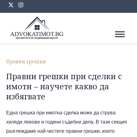
Skip
to
content
Правни грешки
Правни грешки при сделки с
имоти – научете какво да
избягвате
Една грешка при имотна сделка може да струва
хиляди левове и години съдебни дела. В тази секция
разглеждаме най-честите правни грешки, които