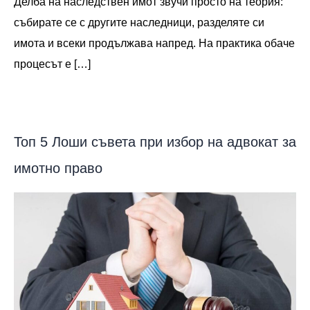
Делба на наследствен имот звучи просто на теория:
събирате се с другите наследници, разделяте си
имота и всеки продължава напред. На практика обаче
процесът е […]
Топ 5 Лоши съвета при избор на адвокат за
имотно право