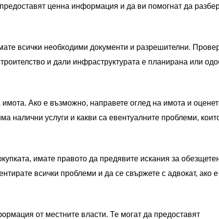
 предоставят ценна информация и да ви помогнат да разбе
 имате всички необходими документи и разрешителни. Прове
строителство и дали инфраструктурата е планирана или од
 имота. Ако е възможно, направете оглед на имота и оцене
ма налични услуги и какви са евентуалните проблеми, коит
покупката, имате правото да предявите искания за обезщете
нтирате всички проблеми и да се свържете с адвокат, ако е
формация от местните власти. Те могат да предоставят