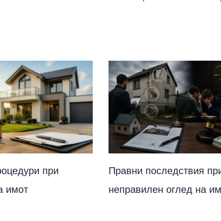
роцедури при
Правни последствия пр
а имот
неправилен оглед на и