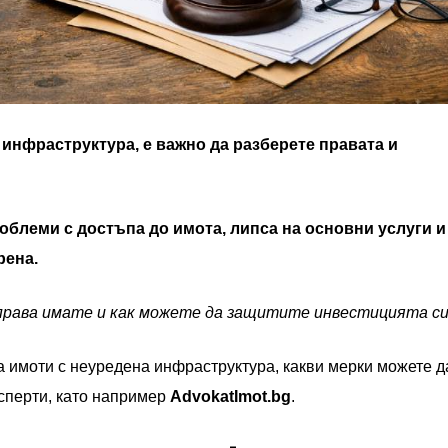
 инфраструктура, е важно да разберете правата и
блеми с достъпа до имота, липса на основни услуги и
рена.
 права имате и как можете да защитите инвестицията си
а имоти с неуредена инфраструктура, какви мерки можете д
ксперти, като например
AdvokatImot.bg
.