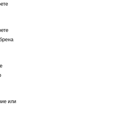
рете
рете
обрена
те
о
ние или