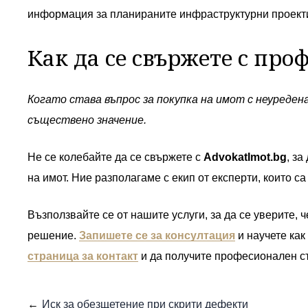
информация за планираните инфраструктурни проекти,
Как да се свържете с про
Когато става въпрос за покупка на имот с неуреде
съществено значение.
Не се колебайте да се свържете с
AdvokatImot.bg
, з
на имот. Ние разполагаме с екип от експерти, които с
Възползвайте се от нашите услуги, за да се уверите, 
решение.
Запишете се за консултация
и научете как
страница за контакт
и да получите професионален съ
Иск за обезщетение при скрити дефекти