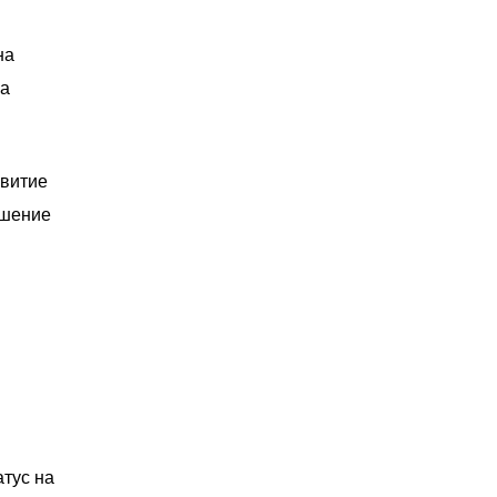
на
ма
звитие
ешение
атус на