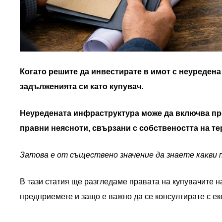
Когато решите да инвестирате в имот с неуредена
задълженията си като купувач.
Неуредената инфраструктура може да включва про
правни неясноти, свързани с собствеността на те
Затова е от съществено значение да знаете какви
В тази статия ще разгледаме правата на купувачите н
предприемете и защо е важно да се консултирате с е