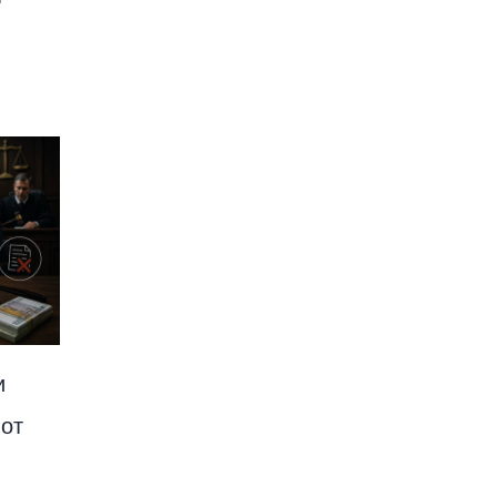
и
мот