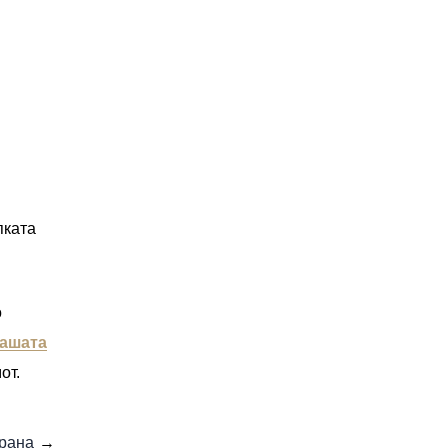
пката
о
ашата
от.
брана