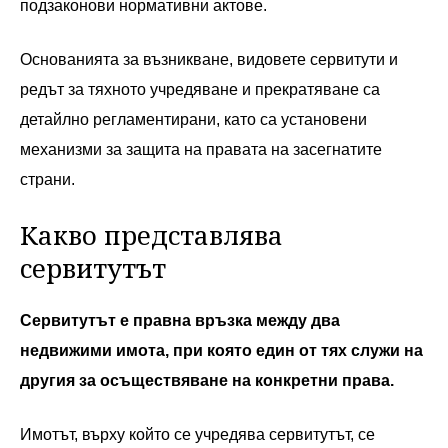
подзаконови нормативни актове.
Основанията за възникване, видовете сервитути и
редът за тяхното учредяване и прекратяване са
детайлно регламентирани, като са установени
механизми за защита на правата на засегнатите
страни.
Какво представлява
сервитутът
Сервитутът е правна връзка между два
недвижими имота, при която един от тях служи на
другия за осъществяване на конкретни права.
Имотът, върху който се учредява сервитутът, се