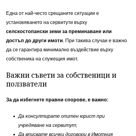
Една от най-често срещаните ситуации е
установяването на сервитути върху
селскостопански земи за преминаване или
достъп до други имоти
. При такива случаи е важно
да се гарантира минимално въздействие върху
собственика на служещия имот.
Важни съвети за собственици и
ползватели
За да избегнете правни спорове, е важно:
Да консултирате опитен юрист при
учредяване на сервитут;
Да вписвате всички договори в Имотния