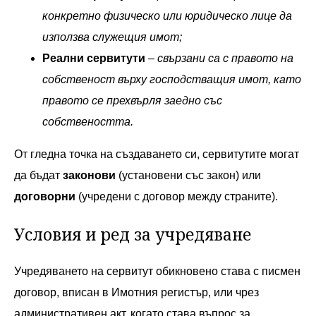
конкретно физическо или юридическо лице да
използва служещия имот;
Реални сервитути
–
свързани са с правото на
собственост върху господстващия имот, като
правото се прехвърля заедно със
собствеността.
От гледна точка на създаването си, сервитутите могат
да бъдат
законови
(установени със закон) или
договорни
(учредени с договор между страните).
Условия и ред за учредяване
Учредяването на сервитут обикновено става с писмен
договор, вписан в Имотния регистър, или чрез
административен акт, когато става въпрос за